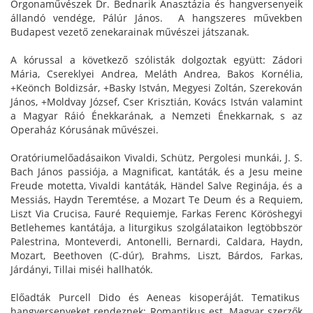
Orgonaművészek Dr. Bednarik Anasztázia és hangversenyeik
állandó vendége, Pálúr János. A hangszeres művekben
Budapest vezető zenekarainak művészei játszanak.
A kórussal a következő szólisták dolgoztak együtt: Zádori
Mária, Csereklyei Andrea, Meláth Andrea, Bakos Kornélia,
+Keönch Boldizsár, +Basky István, Megyesi Zoltán, Szerekován
János, +Moldvay József, Cser Krisztián, Kovács István valamint
a Magyar Ráió Énekkarának, a Nemzeti Énekkarnak, s az
Operaház Kórusának művészei.
Oratóriumelőadásaikon Vivaldi, Schütz, Pergolesi munkái, J. S.
Bach János passiója, a Magnificat, kantáták, és a Jesu meine
Freude motetta, Vivaldi kantáták, Händel Salve Reginája, és a
Messiás, Haydn Teremtése, a Mozart Te Deum és a Requiem,
Liszt Via Crucisa, Fauré Requiemje, Farkas Ferenc Köröshegyi
Betlehemes kantátája, a liturgikus szolgálataikon legtöbbször
Palestrina, Monteverdi, Antonelli, Bernardi, Caldara, Haydn,
Mozart, Beethoven (C-dúr), Brahms, Liszt, Bárdos, Farkas,
Járdányi, Tillai miséi hallhatók.
Előadták Purcell Dido és Aeneas kisoperáját. Tematikus
hangversenyeket rendeznek: Romantikus est, Magyar szerzők