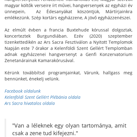
magyar költők verseire írt művei, hangversenyek az egyházi év
ünnepein, Az Édesanyákat köszöntjük, Mártírjainkra
emlékezünk. Szép kortárs egyházzene, A jövő egyházzenészei.
Az elmúlt évben a francia Buxtehude kórussal dolgoztak,
koncerteztek Burgundiában. Ezév (2020) szeptember
tizenkettedikén az Ars Sacra Fesztiválon a Nyitott Templomok
Napján este 7 órakor a Kelenföldi Szent Gellért Templomban
adnak egyházzenei hangversenyt a Genfi Konzervatorium
Zenetanárainak Kamarakórusával.
Kérünk továbbítsd programjainkat, Várunk, hallgass meg
bennünket, énekelj velünk.
Facebook oldalunk
Kelenföldi Szent Gellért Plébánia oldala
Ars Sacra hivatalos oldala
"Van a léleknek egy olyan tartománya, amit
csak a zene tud kifejezni."