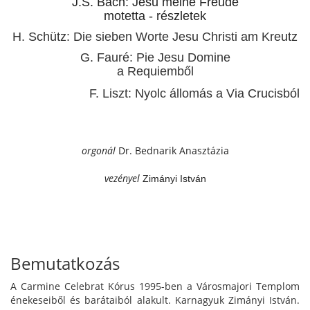
J.S. Bach: Jesu meine Freude
motetta - részletek
H. Schütz: Die sieben Worte Jesu Christi am Kreutz
G. Fauré: Pie Jesu Domine
a Requiemből
F. Liszt: Nyolc állomás a Via Crucisból
orgonál
Dr. Bednarik Anasztázia
vezényel
Zimányi István
Bemutatkozás
A Carmine Celebrat Kórus 1995-ben a Városmajori Templom
énekeseiből és barátaiból alakult. Karnagyuk Zimányi István.