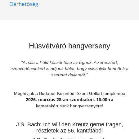
Elérhetőség
Húsvétváró hangverseny
"A hála a Föld köszöntése az Égnek. A keresztért,
szenvedéseinkért is adjunk hálát, hogy csiszolják bennünk a
szeretet dallamát."
Meghívjuk a Budapet-Kelenfödi Szent Gellért templomba
2026. március 28-án szombaton, 16:00-ra
kamarakórusunk hangversenyére!
J.S. Bach: Ich will den Kreutz gerne tragen,
részletek az 56. kantátából